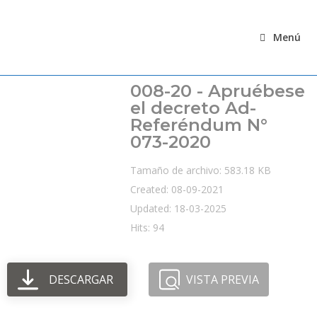
Ir
al
Menú
contenido
008-20 - Apruébese
el decreto Ad-
Referéndum N°
073-2020
Tamaño de archivo: 583.18 KB
Created: 08-09-2021
Updated: 18-03-2025
Hits: 94
DESCARGAR
VISTA PREVIA