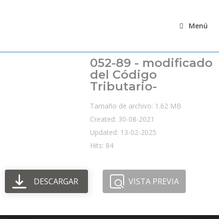
Ir
al
Menú
contenido
052-89 - modificado
del Código
Tributario-
Tamaño de archivo: 1.62 MB
Created: 30-08-2021
Updated: 13-02-2025
Hits: 84
DESCARGAR
VISTA PREVIA