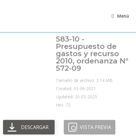
Ir
al
Menú
contenido
583-10 -
Presupuesto de
gastos y recurso
2010, ordenanza N°
572-09
Tamaño de archivo: 3.14 MB
Created: 03-09-2021
Updated: 20-03-2025
Hits: 72
DESCARGAR
VISTA PREVIA